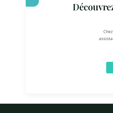
Découvrez
Che
assista