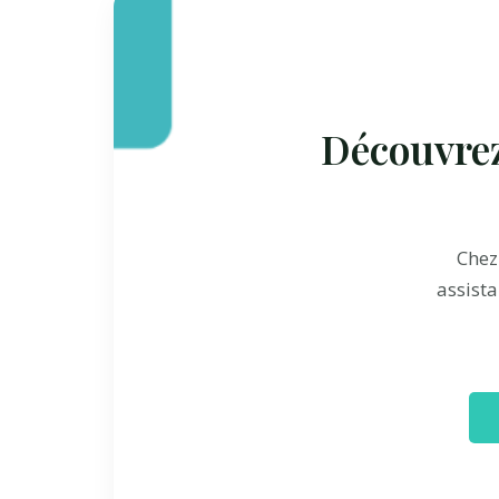
Découvrez
Che
assista