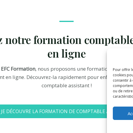
 notre formation comptable
en ligne
z
EFC Formation
, nous proposons une formation de comp
Pour offrir 
cookies pou
nt en ligne. Découvrez-la rapidement pour enfin pouvoir
consentir à
comptable assistant !
comportement
ou de retire
caractéristi
JE DÉCOUVRE LA FORMATION DE COMPTABLE ASSISTANT
Ac